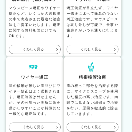
マウスピース矯正やワイヤー
矯正装置が目立たず、ワイヤ
矯正など、いくつかの選択肢
ー矯正に比べて痛みの少ない
の中で患者さまに最適な治療
矯正治療です。マウスピース
法をご提案いたします。矯正
は取り外しが可能で、食事や
に関する無料相談だけでも
歯磨きがいつも通りに行えま
OKです。
す。
くわしく見る
くわしく見る
ワイヤー矯正
精密根管治療
歯の移動が難しい歯並びにワ
歯の根っこ部分を治療する際
イヤー矯正はよく選択されま
に、マイクロスコープを使用
す。矯正装置は外せません
した精度の高い治療です。肉
が、その分狙った箇所に歯を
眼では見えない細部まで治療
動かしやすいことが特徴的な
を行い、原因を徹底的に除去
一般的な矯正法です。
していきます。
くわしく見る
くわしく見る