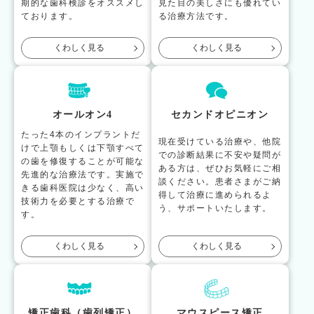
期的な歯科検診をオススメし
見た目の美しさにも優れてい
ております。
る治療方法です。
くわしく見る
くわしく見る
オールオン4
セカンドオピニオン
たった4本のインプラントだ
現在受けている治療や、他院
けで上顎もしくは下顎すべて
での診断結果に不安や疑問が
の歯を修復することが可能な
ある方は、ぜひお気軽にご相
先進的な治療法です。実施で
談ください。患者さまがご納
きる歯科医院は少なく、高い
得して治療に進められるよ
技術力を必要とする治療で
う、サポートいたします。
す。
くわしく見る
くわしく見る
矯正歯科（歯列矯正）
マウスピース矯正