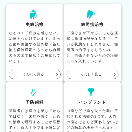
虫歯治療
歯周病治療
なるべく「痛みを感じない」
「歯ぐきが下がる」そんな症
治療を心がけています。削っ
状は歯周病がかなり進行して
た歯を修復する詰め物・被せ
いる状態かもしれません。歯
物も保険適応のものから自費
周病の治療はもちろんのこ
のものまで幅広くご用意して
と、再発させないための治療
います。
に力を入れています。
くわしく見る
くわしく見る
予防歯科
インプラント
歯医者には痛みを感じてから
虫歯などで歯を失った時に選
ではなく「未病を防ぐ」ため
択される治療の1つで、天然
の治療で通院することが理想
の歯とほとんど変わらないほ
です。歯のトラブル予防に定
どの噛み心地を得られます。