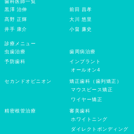
歯科医師一覧
黒澤 治伸
前田 昌孝
髙野 正輝
大川 悠里
井手 康介
小畠 廉史
診療メニュー
虫歯治療
歯周病治療
予防歯科
インプラント
オールオン4
セカンドオピニオン
矯正歯科（歯列矯正）
マウスピース矯正
ワイヤー矯正
精密根管治療
審美歯科
ホワイトニング
ダイレクトボンディング