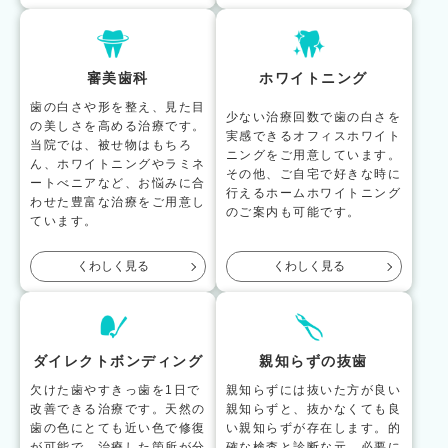
審美歯科
ホワイトニング
歯の白さや形を整え、見た目
少ない治療回数で歯の白さを
の美しさを高める治療です。
実感できるオフィスホワイト
当院では、被せ物はもちろ
ニングをご用意しています。
ん、ホワイトニングやラミネ
その他、ご自宅で好きな時に
ートべニアなど、お悩みに合
行えるホームホワイトニング
わせた豊富な治療をご用意し
のご案内も可能です。
ています。
くわしく見る
くわしく見る
ダイレクトボンディング
親知らずの抜歯
欠けた歯やすきっ歯を1日で
親知らずには抜いた方が良い
改善できる治療です。天然の
親知らずと、抜かなくても良
歯の色にとても近い色で修復
い親知らずが存在します。的
が可能で、治療した箇所が分
確な検査と診断な元、必要に