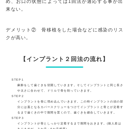
め、お口の状態によっては1回法が適応する事が出
来ない。
デメリット② 骨移植をした場合などに感染のリス
クが高い。
【インプラント２回法の流れ】
STEP１
麻酔をして歯ぐきを切開していきます。そしてインプラントと同じ長さ
や太さに合わせて、ドリルで骨を削っていきます。
STEP２
インプラントを骨に埋め込んでいきます。この時インプラントの頭の部
分には蓋となるカバースクリューをつけてインプラントと骨とが定着す
るまで歯ぐきの中で期間を置くので、歯ぐきを縫合していきます。
STEP３
インプラントが骨としっかり定着するまで期間をおきます。(個人差は
ありますが、３か月～6か月程度)