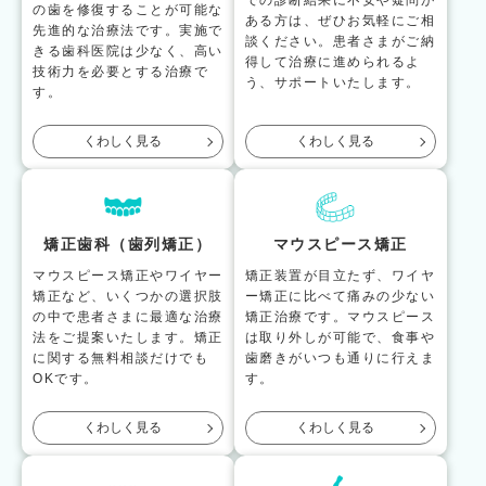
の歯を修復することが可能な
ある方は、ぜひお気軽にご相
先進的な治療法です。実施で
談ください。患者さまがご納
きる歯科医院は少なく、高い
得して治療に進められるよ
技術力を必要とする治療で
う、サポートいたします。
す。
くわしく見る
くわしく見る
矯正歯科（歯列矯正）
マウスピース矯正
マウスピース矯正やワイヤー
矯正装置が目立たず、ワイヤ
矯正など、いくつかの選択肢
ー矯正に比べて痛みの少ない
の中で患者さまに最適な治療
矯正治療です。マウスピース
法をご提案いたします。矯正
は取り外しが可能で、食事や
に関する無料相談だけでも
歯磨きがいつも通りに行えま
OKです。
す。
くわしく見る
くわしく見る