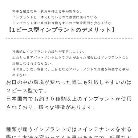
簡単な構造な為、費用を抑える事が出来る。
インプラントと一体化しているので強度に優れている。
インプラント体に直接被せ物をするので治療期間が少なく済む。
【1ピース型インプラントのデメリット】
将来的にインプラントの設計が変更しにくい。
土台となるアバットメントにトラブルがあった場合にはインプラントごと
治療しなければならない。
骨の量が少ない場合に、土台となるアバットメントで角度を調整する事が
出来ない。
お口の中の環境が変わった際にも対応しやすいのは
２ピース型です。
日本国内でも約３０種類以上のインプラントが使用
されており、様々な特徴があります。
種類が違うインプラントではメインテナンスをする
際にも方法が変わってくる事があるので、転居など