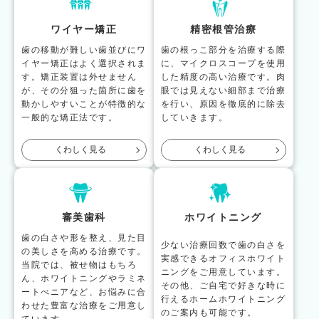
ワイヤー矯正
精密根管治療
歯の移動が難しい歯並びにワ
歯の根っこ部分を治療する際
イヤー矯正はよく選択されま
に、マイクロスコープを使用
す。矯正装置は外せません
した精度の高い治療です。肉
が、その分狙った箇所に歯を
眼では見えない細部まで治療
動かしやすいことが特徴的な
を行い、原因を徹底的に除去
一般的な矯正法です。
していきます。
くわしく見る
くわしく見る
審美歯科
ホワイトニング
歯の白さや形を整え、見た目
少ない治療回数で歯の白さを
の美しさを高める治療です。
実感できるオフィスホワイト
当院では、被せ物はもちろ
ニングをご用意しています。
ん、ホワイトニングやラミネ
その他、ご自宅で好きな時に
ートべニアなど、お悩みに合
行えるホームホワイトニング
わせた豊富な治療をご用意し
のご案内も可能です。