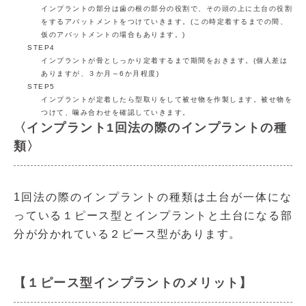
インプラントの部分は歯の根の部分の役割で、その頭の上に土台の役割
をするアバットメントをつけていきます。(この時定着するまでの間、
仮のアバットメントの場合もあります。)
STEP4
インプラントが骨としっかり定着するまで期間をおきます。(個人差は
ありますが、３か月～6か月程度)
STEP5
インプラントが定着したら型取りをして被せ物を作製します。被せ物を
つけて、噛み合わせを確認していきます。
〈インプラント1回法の際のインプラントの種
類〉
1回法の際のインプラントの種類は土台が一体にな
っている１ピース型とインプラントと土台になる部
分が分かれている２ピース型があります。
【１ピース型インプラントのメリット】