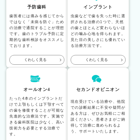
予防歯科
インプラント
歯医者には痛みを感じてから
虫歯などで歯を失った時に選
ではなく「未病を防ぐ」ため
択される治療の1つで、天然
の治療で通院することが理想
の歯とほとんど変わらないほ
です。歯のトラブル予防に定
どの噛み心地を得られます。
期的な歯科検診をオススメし
見た目の美しさにも優れてい
ております。
る治療方法です。
くわしく見る
くわしく見る
オールオン4
セカンドオピニオン
たった4本のインプラントだ
現在受けている治療や、他院
けで上顎もしくは下顎すべて
での診断結果に不安や疑問が
の歯を修復することが可能な
ある方は、ぜひお気軽にご相
先進的な治療法です。実施で
談ください。患者さまがご納
きる歯科医院は少なく、高い
得して治療に進められるよ
技術力を必要とする治療で
う、サポートいたします。
す。