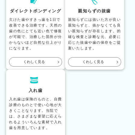
ダイレクトボンディング
親知らずの抜歯
欠けた歯やすきっ歯を1日で
親知らずには抜いた方が良い
改善できる治療です。天然の
親知らずと、抜かなくても良
歯の色にとても近い色で修復
い親知らずが存在します。的
が可能で、治療した箇所が分
確な検査と診断な元、必要に
からないほど自然な仕上がり
応じた抜歯や歯の保存をご提
になります。
案いたします。
くわしく見る
くわしく見る
入れ歯
入れ歯は保険のものと、自費
診療のものとで使い心地が大
きくことなります。当院で
は、さまざまな要望に応えら
れるよういろんな素材で入れ
歯を用意しています。