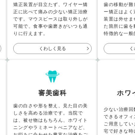
矯正装置が目立たず、ワイヤー矯
歯の移動が難
正に比べて痛みの少ない矯正治療
ー矯正はよく
です。マウスピースは取り外しが
装置は外せま
可能で、食事や歯磨きがいつも通
た箇所に歯を
りに行えます。
特徴的な一般
くわしく見る
く
審美歯科
ホワ
歯の白さや形を整え、見た目の美
少ない治療回
しさを高める治療です。当院で
できるオフィ
は、被せ物はもちろん、ホワイト
ご用意してい
ニングやラミネートべニアなど、
宅で好きな時
お悩みに合わせた豊富な治療をご