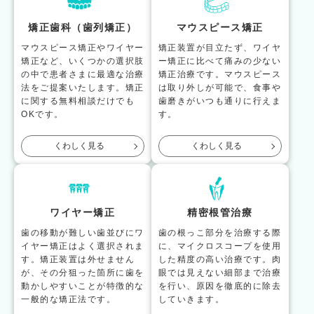
矯正歯科（歯列矯正）
マウスピース矯正
マウスピース矯正やワイヤー
矯正装置が目立たず、ワイヤ
矯正など、いくつかの選択肢
ー矯正に比べて痛みの少ない
の中で患者さまに最適な治療
矯正治療です。マウスピース
法をご提案いたします。矯正
は取り外しが可能で、食事や
に関する無料相談だけでも
歯磨きがいつも通りに行えま
OKです。
す。
くわしく見る
くわしく見る
ワイヤー矯正
精密根管治療
歯の移動が難しい歯並びにワ
歯の根っこ部分を治療する際
イヤー矯正はよく選択されま
に、マイクロスコープを使用
す。矯正装置は外せません
した精度の高い治療です。肉
が、その分狙った箇所に歯を
眼では見えない細部まで治療
動かしやすいことが特徴的な
を行い、原因を徹底的に除去
一般的な矯正法です。
していきます。