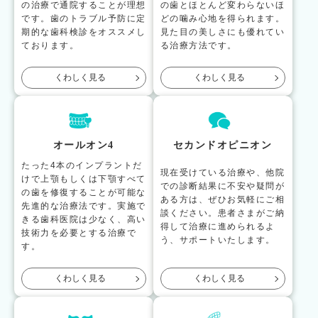
の治療で通院することが理想
の歯とほとんど変わらないほ
です。歯のトラブル予防に定
どの噛み心地を得られます。
期的な歯科検診をオススメし
見た目の美しさにも優れてい
ております。
る治療方法です。
くわしく見る
くわしく見る
オールオン4
セカンドオピニオン
たった4本のインプラントだ
現在受けている治療や、他院
けで上顎もしくは下顎すべて
での診断結果に不安や疑問が
の歯を修復することが可能な
ある方は、ぜひお気軽にご相
先進的な治療法です。実施で
談ください。患者さまがご納
きる歯科医院は少なく、高い
得して治療に進められるよ
技術力を必要とする治療で
う、サポートいたします。
す。
くわしく見る
くわしく見る