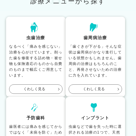
診療メニューから探す
虫歯治療
歯周病治療
なるべく「痛みを感じない」
「歯ぐきが下がる」そんな症
治療を心がけています。削っ
状は歯周病がかなり進行して
た歯を修復する詰め物・被せ
いる状態かもしれません。歯
物も保険適応のものから自費
周病の治療はもちろんのこ
のものまで幅広くご用意して
と、再発させないための治療
います。
に力を入れています。
くわしく見る
くわしく見る
予防歯科
インプラント
歯医者には痛みを感じてから
虫歯などで歯を失った時に選
ではなく「未病を防ぐ」ため
択される治療の1つで、天然