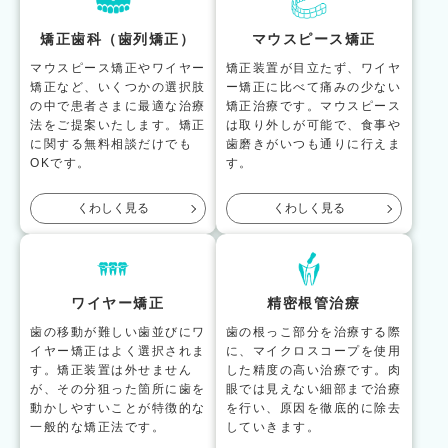
矯正歯科（歯列矯正）
マウスピース矯正
マウスピース矯正やワイヤー
矯正装置が目立たず、ワイヤ
矯正など、いくつかの選択肢
ー矯正に比べて痛みの少ない
の中で患者さまに最適な治療
矯正治療です。マウスピース
法をご提案いたします。矯正
は取り外しが可能で、食事や
に関する無料相談だけでも
歯磨きがいつも通りに行えま
OKです。
す。
くわしく見る
くわしく見る
ワイヤー矯正
精密根管治療
歯の移動が難しい歯並びにワ
歯の根っこ部分を治療する際
イヤー矯正はよく選択されま
に、マイクロスコープを使用
す。矯正装置は外せません
した精度の高い治療です。肉
が、その分狙った箇所に歯を
眼では見えない細部まで治療
動かしやすいことが特徴的な
を行い、原因を徹底的に除去
一般的な矯正法です。
していきます。