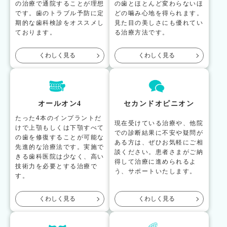
の治療で通院することが理想
の歯とほとんど変わらないほ
です。歯のトラブル予防に定
どの噛み心地を得られます。
期的な歯科検診をオススメし
見た目の美しさにも優れてい
ております。
る治療方法です。
くわしく見る
くわしく見る
オールオン4
セカンドオピニオン
たった4本のインプラントだ
現在受けている治療や、他院
けで上顎もしくは下顎すべて
での診断結果に不安や疑問が
の歯を修復することが可能な
ある方は、ぜひお気軽にご相
先進的な治療法です。実施で
談ください。患者さまがご納
きる歯科医院は少なく、高い
得して治療に進められるよ
技術力を必要とする治療で
う、サポートいたします。
す。
くわしく見る
くわしく見る