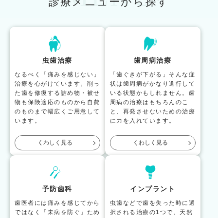
診療メニューから探す
虫歯治療
歯周病治療
なるべく「痛みを感じない」
「歯ぐきが下がる」そんな症
治療を心がけています。削っ
状は歯周病がかなり進行して
た歯を修復する詰め物・被せ
いる状態かもしれません。歯
物も保険適応のものから自費
周病の治療はもちろんのこ
のものまで幅広くご用意して
と、再発させないための治療
います。
に力を入れています。
くわしく見る
くわしく見る
予防歯科
インプラント
歯医者には痛みを感じてから
虫歯などで歯を失った時に選
ではなく「未病を防ぐ」ため
択される治療の1つで、天然