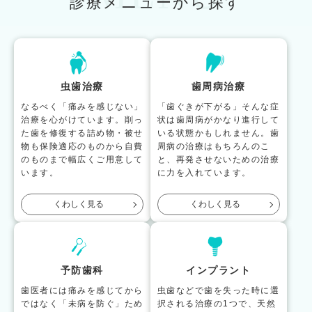
診療メニューから探す
虫歯治療
歯周病治療
なるべく「痛みを感じない」
「歯ぐきが下がる」そんな症
治療を心がけています。削っ
状は歯周病がかなり進行して
た歯を修復する詰め物・被せ
いる状態かもしれません。歯
物も保険適応のものから自費
周病の治療はもちろんのこ
のものまで幅広くご用意して
と、再発させないための治療
います。
に力を入れています。
くわしく見る
くわしく見る
予防歯科
インプラント
歯医者には痛みを感じてから
虫歯などで歯を失った時に選
ではなく「未病を防ぐ」ため
択される治療の1つで、天然