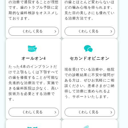
の治療で通院することが理想
の歯とほとんど変わらないほ
です。歯のトラブル予防に定
どの噛み心地を得られます。
期的な歯科検診をオススメし
見た目の美しさにも優れてい
ております。
る治療方法です。
くわしく見る
くわしく見る
オールオン4
セカンドオピニオン
たった4本のインプラントだ
現在受けている治療や、他院
けで上顎もしくは下顎すべて
での診断結果に不安や疑問が
の歯を修復することが可能な
ある方は、ぜひお気軽にご相
先進的な治療法です。実施で
談ください。患者さまがご納
きる歯科医院は少なく、高い
得して治療に進められるよ
技術力を必要とする治療で
う、サポートいたします。
す。
くわしく見る
くわしく見る