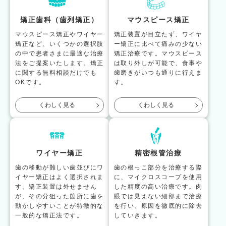
矯正歯科（歯列矯正）
マウスピース矯正
マウスピース矯正やワイヤー
矯正装置が目立たず、ワイヤ
矯正など、いくつかの選択肢
ー矯正に比べて痛みの少ない
の中で患者さまに最適な治療
矯正治療です。マウスピース
法をご提案いたします。矯正
は取り外しが可能で、食事や
に関する無料相談だけでも
歯磨きがいつも通りに行えま
OKです。
す。
くわしく見る
くわしく見る
ワイヤー矯正
精密根管治療
歯の移動が難しい歯並びにワ
歯の根っこ部分を治療する際
イヤー矯正はよく選択されま
に、マイクロスコープを使用
す。矯正装置は外せません
した精度の高い治療です。肉
が、その分狙った箇所に歯を
眼では見えない細部まで治療
動かしやすいことが特徴的な
を行い、原因を徹底的に除去
一般的な矯正法です。
していきます。