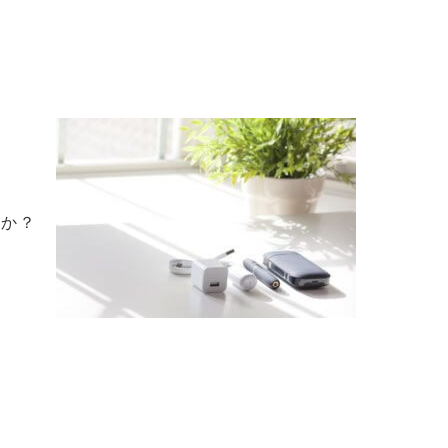
。
うか？