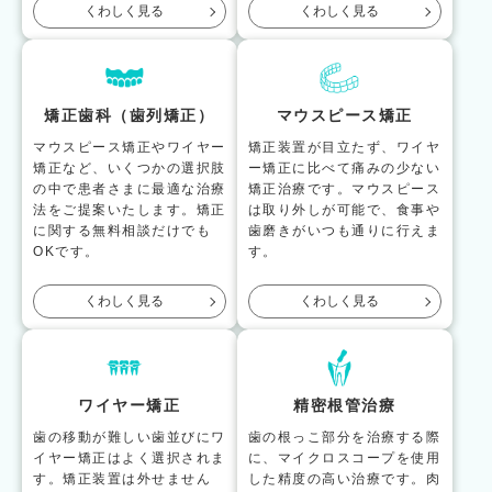
くわしく見る
くわしく見る
矯正歯科（歯列矯正）
マウスピース矯正
マウスピース矯正やワイヤー
矯正装置が目立たず、ワイヤ
矯正など、いくつかの選択肢
ー矯正に比べて痛みの少ない
の中で患者さまに最適な治療
矯正治療です。マウスピース
法をご提案いたします。矯正
は取り外しが可能で、食事や
に関する無料相談だけでも
歯磨きがいつも通りに行えま
OKです。
す。
くわしく見る
くわしく見る
ワイヤー矯正
精密根管治療
歯の移動が難しい歯並びにワ
歯の根っこ部分を治療する際
イヤー矯正はよく選択されま
に、マイクロスコープを使用
す。矯正装置は外せません
した精度の高い治療です。肉