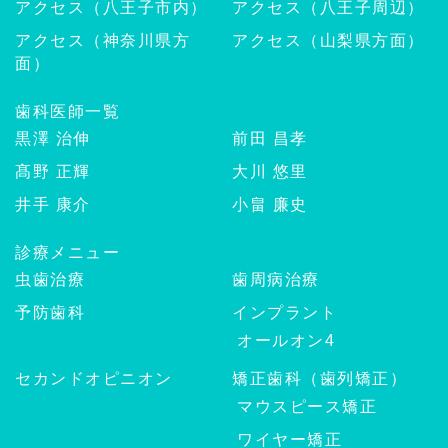
アクセス（八王子市内）
アクセス（八王子周辺）
アクセス（神奈川県方
アクセス（山梨県方面）
面）
歯科医師一覧
黒澤 治伸
前田 昌孝
髙野 正輝
大川 悠里
井手 康介
小畠 廉史
診療メニュー
虫歯治療
歯周病治療
予防歯科
インプラント
オールオン4
セカンドオピニオン
矯正歯科（歯列矯正）
マウスピース矯正
ワイヤー矯正