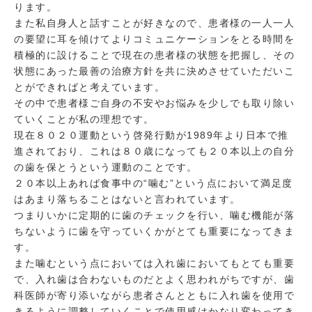
ります。
また私自身人と話すことが好きなので、患者様の一人一人
の要望に耳を傾けてよりコミュニケーションをとる時間を
積極的に設けることで現在の患者様の状態を把握し、その
状態にあった最善の治療方針を共に決めさせていただいこ
とができればと考えています。
その中で患者様ご自身の不安やお悩みを少しでも取り除い
ていくことが私の理想です。
現在８０２０運動という啓発行動が1989年より日本で推
進されており、これは８０歳になっても２０本以上の自分
の歯を保とうという運動のことです。
２０本以上あれば食事中の“噛む”という点において満足度
はあまり落ちることはないと言われています。
つまりいかに定期的に歯のチェックを行い、噛む機能が落
ちないように歯を守っていくかがとても重要になってきま
す。
また噛むという点においては入れ歯においてもとても重要
で、入れ歯は合わないものだとよく思われがちですが、歯
科医師が寄り添いながら患者さんとともに入れ歯を使用で
きるように調整していくことで使用感はかなり変わってき