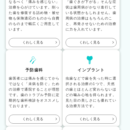
なるべく「痛みを感じない」
「歯ぐきが下がる」そんな症
治療を心がけています。削っ
状は歯周病がかなり進行して
た歯を修復する詰め物・被せ
いる状態かもしれません。歯
物も保険適応のものから自費
周病の治療はもちろんのこ
のものまで幅広くご用意して
と、再発させないための治療
います。
に力を入れています。
くわしく見る
くわしく見る
予防歯科
インプラント
歯医者には痛みを感じてから
虫歯などで歯を失った時に選
ではなく「未病を防ぐ」ため
択される治療の1つで、天然
の治療で通院することが理想
の歯とほとんど変わらないほ
です。歯のトラブル予防に定
どの噛み心地を得られます。
期的な歯科検診をオススメし
見た目の美しさにも優れてい
ております。
る治療方法です。
くわしく見る
くわしく見る