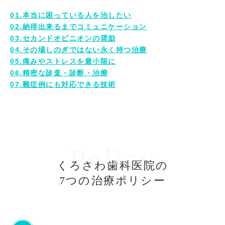
01.本当に困っている人を治したい
02.納得出来るまでコミュニケーション
03.セカンドオピニオンの奨励
04.その場しのぎではない永く持つ治療
05.痛みやストレスを最小限に
06.精密な診査・診断・治療
07.難症例にも対応できる技術
Policy
くろさわ歯科医院の
7つの治療ポリシー