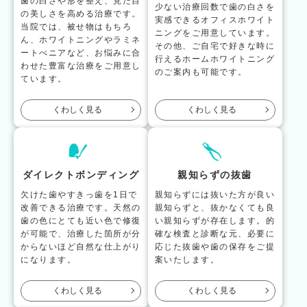
歯の白さや形を整え、見た目
少ない治療回数で歯の白さを
の美しさを高める治療です。
実感できるオフィスホワイト
当院では、被せ物はもちろ
ニングをご用意しています。
ん、ホワイトニングやラミネ
その他、ご自宅で好きな時に
ートべニアなど、お悩みに合
行えるホームホワイトニング
わせた豊富な治療をご用意し
のご案内も可能です。
ています。
くわしく見る
くわしく見る
ダイレクトボンディング
親知らずの抜歯
欠けた歯やすきっ歯を1日で
親知らずには抜いた方が良い
改善できる治療です。天然の
親知らずと、抜かなくても良
歯の色にとても近い色で修復
い親知らずが存在します。的
が可能で、治療した箇所が分
確な検査と診断な元、必要に
からないほど自然な仕上がり
応じた抜歯や歯の保存をご提
になります。
案いたします。
くわしく見る
くわしく見る