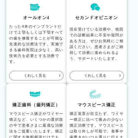
オールオン4
セカンドオピニオン
たった4本のインプラントだ
現在受けている治療や、他院
けで上顎もしくは下顎すべて
での診断結果に不安や疑問が
の歯を修復することが可能な
ある方は、ぜひお気軽にご相
先進的な治療法です。実施で
談ください。患者さまがご納
きる歯科医院は少なく、高い
得して治療に進められるよ
技術力を必要とする治療で
う、サポートいたします。
す。
くわしく見る
くわしく見る
矯正歯科（歯列矯正）
マウスピース矯正
マウスピース矯正やワイヤー
矯正装置が目立たず、ワイヤ
矯正など、いくつかの選択肢
ー矯正に比べて痛みの少ない
の中で患者さまに最適な治療
矯正治療です。マウスピース
法をご提案いたします。矯正
は取り外しが可能で、食事や
に関する無料相談だけでも
歯磨きがいつも通りに行えま