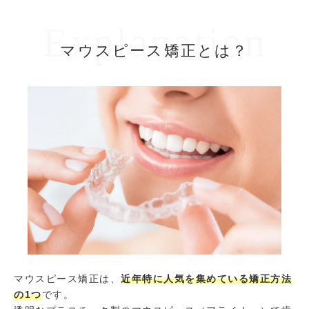
Explanation
マウスピース矯正とは？
マウスピース矯正は、
近年特に人気を集めている矯正方法
の1つ
です。