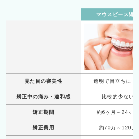
マウスピース矯
見た目の審美性
透明で目立ちにく
矯正中の痛み・違和感
比較的少ない
矯正期間
約6ヶ月～24ヶ
矯正費用
約70万～120万