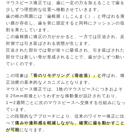
マウスピース矯正では、歯に一定の力を加えることで歯を
少しずつ理想的な位置へ移動させていきます。
歯の根の周囲には「歯根膜（しこんまく）」と呼ばれる薄
い膜が存在し、歯を骨に固定すると同時にクッションの役
割を果たしています。
この歯根膜に矯正の力がかかると、一方では圧迫され、反
対側では引き延ばされる状態が生じます。
圧迫された部分では骨が徐々に吸収され、引き延ばされた
部分では新しい骨が形成されることで、歯が少しずつ動い
ていくのです。
この現象は
「骨のリモデリング（骨改造）」と
呼ばれ、矯
正治療の基本的なメカニズムとなります。
マウスピース矯正では、1枚のマウスピースにつきおよそ
0.25mm前後というわずかな移動量が設計されており、
1〜2週間ごとに次のマウスピースへ交換する仕組みになっ
ています。
この段階的なアプローチにより、従来のワイヤー矯正に比
べて
痛みや違和感を軽減しながら、確実に歯を動かすこと
が可能
になります。