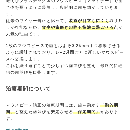
透明なプラスチック製のマウスピース（アライナー）で歯
全体を覆うように装着し、段階的に歯を動かしていきま
す。
従来のワイヤー矯正と比べて、
装置が目立ちにくく
取り外
しが可能なため、
食事や歯磨きの際も快適に過ごせる
点が
人気の理由です。
1枚のマウスピースで歯をおよそ0.25mmずつ移動させる
ように設計されており、1〜2週間ごとに新しいマウスピー
スへ交換します。
これを繰り返すことで少しずつ歯並びを整え、最終的に理
想の歯並びを目指します。
治療期間について
マウスピース矯正の治療期間には、歯を動かす
「動的期
間」
と整えた歯並びを安定させる
「保定期間」
がありま
す。