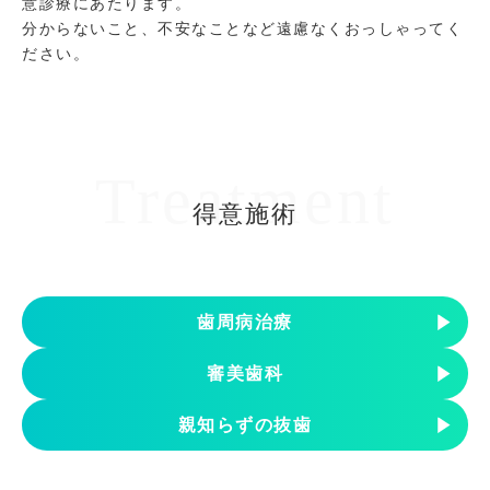
意診療にあたります。
分からないこと、不安なことなど遠慮なくおっしゃってく
ださい。
Treatment
得意施術
歯周病治療
審美歯科
親知らずの抜歯