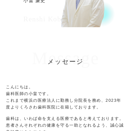
小畠 廉史
Renshi Kobatake
Message
メッセージ
こんにちは。
歯科医師の小畠です。
これまで横浜の医療法人に勤務し分院長を務め、2023年
度よりくろさわ歯科医院に在籍しております。
歯科は、いわば命を支える医療であると考えております。
患者さんそれぞれの健康を守る一助となれるよう、誠心誠