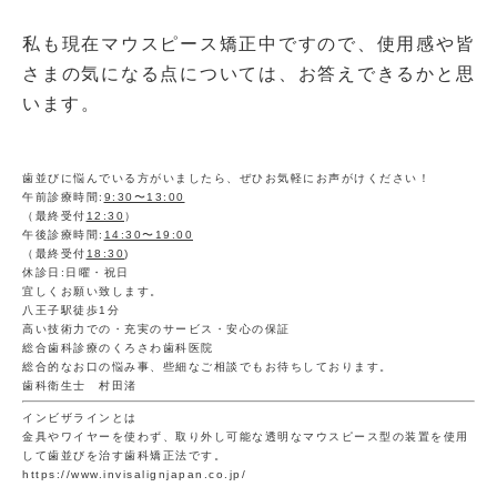
私も現在マウスピース矯正中ですので、使用感や皆
さまの気になる点については、お答えできるかと思
います。
歯並びに悩んでいる方がいましたら、ぜひお気軽にお声がけください！
午前診療時間:
9:30〜13:00
（最終受付
12:30
）
午後診療時間:
14:30〜19:00
（最終受付
18:30
)
休診日:日曜・祝日
宜しくお願い致します。
八王子駅徒歩1分
高い技術力での・充実のサービス・安心の保証
総合歯科診療のくろさわ歯科医院
総合的なお口の悩み事、些細なご相談でもお待ちしております。
歯科衛生士 村田渚
インビザラインとは
金具やワイヤーを使わず、取り外し可能な透明なマウスピース型の装置を使用
して歯並びを治す歯科矯正法です。
https://www.invisalignjapan.co.jp/