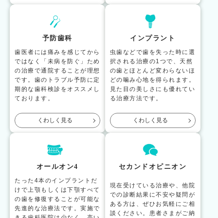
予防歯科
インプラント
歯医者には痛みを感じてから
虫歯などで歯を失った時に選
ではなく「未病を防ぐ」ため
択される治療の1つで、天然
の治療で通院することが理想
の歯とほとんど変わらないほ
です。歯のトラブル予防に定
どの噛み心地を得られます。
期的な歯科検診をオススメし
見た目の美しさにも優れてい
ております。
る治療方法です。
くわしく見る
くわしく見る
オールオン4
セカンドオピニオン
たった4本のインプラントだ
現在受けている治療や、他院
けで上顎もしくは下顎すべて
での診断結果に不安や疑問が
の歯を修復することが可能な
ある方は、ぜひお気軽にご相
先進的な治療法です。実施で
談ください。患者さまがご納
きる歯科医院は少なく、高い