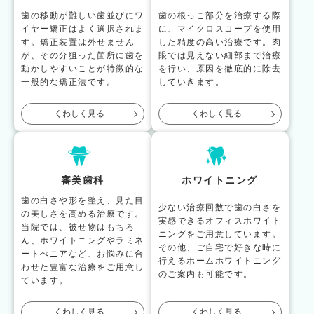
歯の移動が難しい歯並びにワ
歯の根っこ部分を治療する際
イヤー矯正はよく選択されま
に、マイクロスコープを使用
す。矯正装置は外せません
した精度の高い治療です。肉
が、その分狙った箇所に歯を
眼では見えない細部まで治療
動かしやすいことが特徴的な
を行い、原因を徹底的に除去
一般的な矯正法です。
していきます。
くわしく見る
くわしく見る
審美歯科
ホワイトニング
歯の白さや形を整え、見た目
少ない治療回数で歯の白さを
の美しさを高める治療です。
実感できるオフィスホワイト
当院では、被せ物はもちろ
ニングをご用意しています。
ん、ホワイトニングやラミネ
その他、ご自宅で好きな時に
ートべニアなど、お悩みに合
行えるホームホワイトニング
わせた豊富な治療をご用意し
のご案内も可能です。
ています。
くわしく見る
くわしく見る