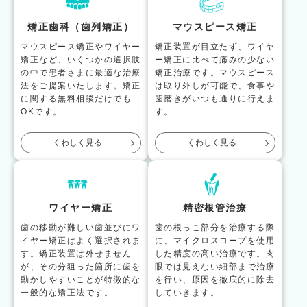
矯正歯科（歯列矯正）
マウスピース矯正
マウスピース矯正やワイヤー
矯正装置が目立たず、ワイヤ
矯正など、いくつかの選択肢
ー矯正に比べて痛みの少ない
の中で患者さまに最適な治療
矯正治療です。マウスピース
法をご提案いたします。矯正
は取り外しが可能で、食事や
に関する無料相談だけでも
歯磨きがいつも通りに行えま
OKです。
す。
くわしく見る
くわしく見る
ワイヤー矯正
精密根管治療
歯の移動が難しい歯並びにワ
歯の根っこ部分を治療する際
イヤー矯正はよく選択されま
に、マイクロスコープを使用
す。矯正装置は外せません
した精度の高い治療です。肉
が、その分狙った箇所に歯を
眼では見えない細部まで治療
動かしやすいことが特徴的な
を行い、原因を徹底的に除去
一般的な矯正法です。
していきます。