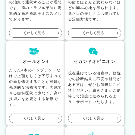
の治療で通院することが理想
の歯とほとんど変わらないほ
です。歯のトラブル予防に定
どの噛み心地を得られます。
期的な歯科検診をオススメし
見た目の美しさにも優れてい
ております。
る治療方法です。
くわしく見る
くわしく見る
オールオン4
セカンドオピニオン
たった4本のインプラントだ
現在受けている治療や、他院
けで上顎もしくは下顎すべて
での診断結果に不安や疑問が
の歯を修復することが可能な
ある方は、ぜひお気軽にご相
先進的な治療法です。実施で
談ください。患者さまがご納
きる歯科医院は少なく、高い
得して治療に進められるよ
技術力を必要とする治療で
う、サポートいたします。
す。
くわしく見る
くわしく見る