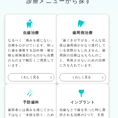
診療メニューから探す
虫歯治療
歯周病治療
なるべく「痛みを感じない」
「歯ぐきが下がる」そんな症
治療を心がけています。削っ
状は歯周病がかなり進行して
た歯を修復する詰め物・被せ
いる状態かもしれません。歯
物も保険適応のものから自費
周病の治療はもちろんのこ
のものまで幅広くご用意して
と、再発させないための治療
います。
に力を入れています。
くわしく見る
くわしく見る
予防歯科
インプラント
歯医者には痛みを感じてから
虫歯などで歯を失った時に選
ではなく「未病を防ぐ」ため
択される治療の1つで、天然