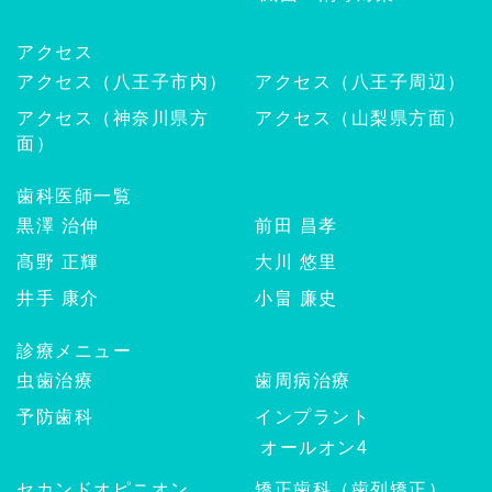
アクセス
アクセス（八王子市内）
アクセス（八王子周辺）
アクセス（神奈川県方
アクセス（山梨県方面）
面）
歯科医師一覧
黒澤 治伸
前田 昌孝
髙野 正輝
大川 悠里
井手 康介
小畠 廉史
診療メニュー
虫歯治療
歯周病治療
予防歯科
インプラント
オールオン4
セカンドオピニオン
矯正歯科（歯列矯正）