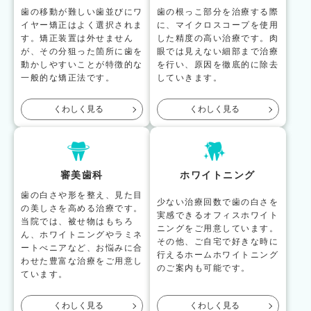
歯の移動が難しい歯並びにワ
歯の根っこ部分を治療する際
イヤー矯正はよく選択されま
に、マイクロスコープを使用
す。矯正装置は外せません
した精度の高い治療です。肉
が、その分狙った箇所に歯を
眼では見えない細部まで治療
動かしやすいことが特徴的な
を行い、原因を徹底的に除去
一般的な矯正法です。
していきます。
くわしく見る
くわしく見る
審美歯科
ホワイトニング
歯の白さや形を整え、見た目
少ない治療回数で歯の白さを
の美しさを高める治療です。
実感できるオフィスホワイト
当院では、被せ物はもちろ
ニングをご用意しています。
ん、ホワイトニングやラミネ
その他、ご自宅で好きな時に
ートべニアなど、お悩みに合
行えるホームホワイトニング
わせた豊富な治療をご用意し
のご案内も可能です。
ています。
くわしく見る
くわしく見る