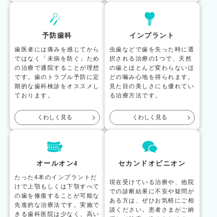
予防歯科
インプラント
歯医者には痛みを感じてから
虫歯などで歯を失った時に選
ではなく「未病を防ぐ」ため
択される治療の1つで、天然
の治療で通院することが理想
の歯とほとんど変わらないほ
です。歯のトラブル予防に定
どの噛み心地を得られます。
期的な歯科検診をオススメし
見た目の美しさにも優れてい
ております。
る治療方法です。
くわしく見る
くわしく見る
オールオン4
セカンドオピニオン
たった4本のインプラントだ
現在受けている治療や、他院
けで上顎もしくは下顎すべて
での診断結果に不安や疑問が
の歯を修復することが可能な
ある方は、ぜひお気軽にご相
先進的な治療法です。実施で
談ください。患者さまがご納
きる歯科医院は少なく、高い