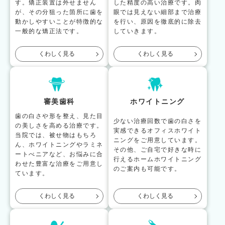
す。矯正装置は外せません
した精度の高い治療です。肉
が、その分狙った箇所に歯を
眼では見えない細部まで治療
動かしやすいことが特徴的な
を行い、原因を徹底的に除去
一般的な矯正法です。
していきます。
くわしく見る
くわしく見る
審美歯科
ホワイトニング
歯の白さや形を整え、見た目
少ない治療回数で歯の白さを
の美しさを高める治療です。
実感できるオフィスホワイト
当院では、被せ物はもちろ
ニングをご用意しています。
ん、ホワイトニングやラミネ
その他、ご自宅で好きな時に
ートべニアなど、お悩みに合
行えるホームホワイトニング
わせた豊富な治療をご用意し
のご案内も可能です。
ています。
くわしく見る
くわしく見る