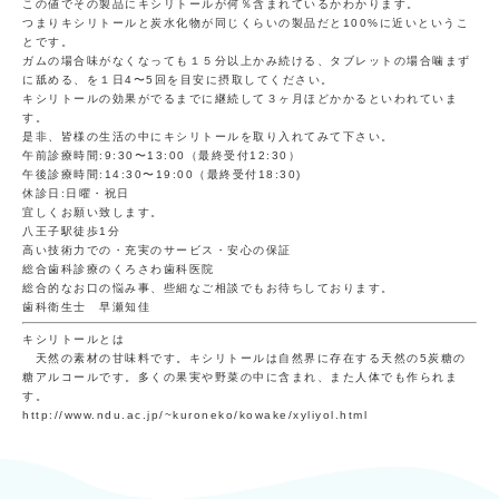
この値でその製品にキシリトールが何％含まれているかわかります。
つまりキシリトールと炭水化物が同じくらいの製品だと100%に近いというこ
とです。
ガムの場合味がなくなっても１５分以上かみ続ける、タブレットの場合噛まず
に舐める、を１日4〜5回を目安に摂取してください。
キシリトールの効果がでるまでに継続して３ヶ月ほどかかるといわれていま
す。
是非、皆様の生活の中にキシリトールを取り入れてみて下さい。
午前診療時間:
9:30〜13:00
（最終受付
12:30
）
午後診療時間:
14:30〜19:00
（最終受付
18:30
)
休診日:日曜・祝日
宜しくお願い致します。
八王子駅徒歩1分
高い技術力での・充実のサービス・安心の保証
総合歯科診療のくろさわ歯科医院
総合的なお口の悩み事、些細なご相談でもお待ちしております。
歯科衛生士 早瀬知佳
キシリトールとは
天然の素材の甘味料です。キシリトールは自然界に存在する天然の5炭糖の
糖アルコールです。多くの果実や野菜の中に含まれ、また人体でも作られま
す。
http://www.ndu.ac.jp/~kuroneko/kowake/xyliyol.html