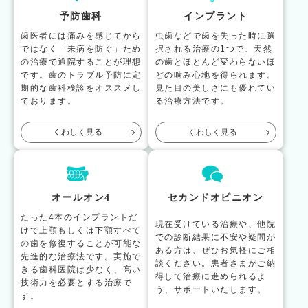
予防歯科
インプラント
歯医者には痛みを感じてから
虫歯などで歯を失った時に選
ではなく「未病を防ぐ」ため
択される治療の1つで、天然
の治療で通院することが理想
の歯とほとんど変わらないほ
です。歯のトラブル予防に定
どの噛み心地を得られます。
期的な歯科検診をオススメし
見た目の美しさにも優れてい
ております。
る治療方法です。
くわしく見る
くわしく見る
オールオン4
セカンドオピニオン
たった4本のインプラントだ
現在受けている治療や、他院
けで上顎もしくは下顎すべて
での診断結果に不安や疑問が
の歯を修復することが可能な
ある方は、ぜひお気軽にご相
先進的な治療法です。実施で
談ください。患者さまがご納
きる歯科医院は少なく、高い
得して治療に進められるよ
技術力を必要とする治療で
う、サポートいたします。
す。