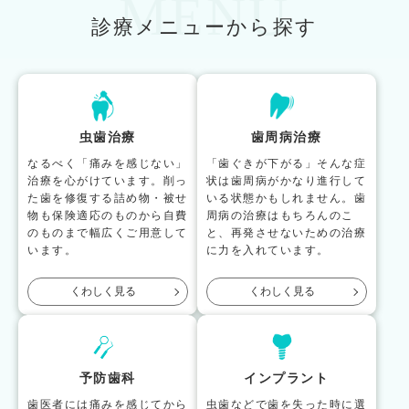
MENU
診療メニューから探す
虫歯治療
歯周病治療
なるべく「痛みを感じない」
「歯ぐきが下がる」そんな症
治療を心がけています。削っ
状は歯周病がかなり進行して
た歯を修復する詰め物・被せ
いる状態かもしれません。歯
物も保険適応のものから自費
周病の治療はもちろんのこ
のものまで幅広くご用意して
と、再発させないための治療
います。
に力を入れています。
くわしく見る
くわしく見る
予防歯科
インプラント
歯医者には痛みを感じてから
虫歯などで歯を失った時に選