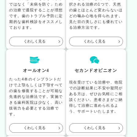
ではなく「未病を防ぐ」ため
択される治療の1つで、天然
の治療で通院することが理想
の歯とほとんど変わらないほ
です。歯のトラブル予防に定
どの噛み心地を得られます。
期的な歯科検診をオススメし
見た目の美しさにも優れてい
ております。
る治療方法です。
くわしく見る
くわしく見る
オールオン4
セカンドオピニオン
たった4本のインプラントだ
現在受けている治療や、他院
けで上顎もしくは下顎すべて
での診断結果に不安や疑問が
の歯を修復することが可能な
ある方は、ぜひお気軽にご相
先進的な治療法です。実施で
談ください。患者さまがご納
きる歯科医院は少なく、高い
得して治療に進められるよ
技術力を必要とする治療で
う、サポートいたします。
す。
くわしく見る
くわしく見る