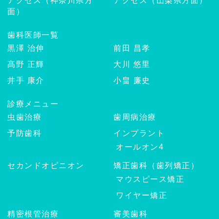
アクセス（神奈川県方
アクセス（山梨県方面）
面）
歯科医師一覧
黒澤 治伸
前田 昌孝
髙野 正輝
大川 悠里
井手 康介
小畠 廉史
診療メニュー
虫歯治療
歯周病治療
予防歯科
インプラント
オールオン4
セカンドオピニオン
矯正歯科（歯列矯正）
マウスピース矯正
ワイヤー矯正
精密根管治療
審美歯科