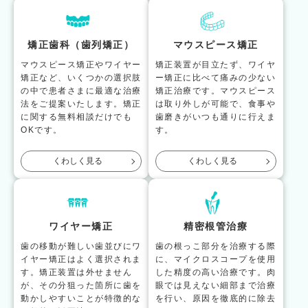
矯正歯科（歯列矯正）
マウスピース矯正
マウスピース矯正やワイヤー
矯正装置が目立たず、ワイヤ
矯正など、いくつかの選択肢
ー矯正に比べて痛みの少ない
の中で患者さまに最適な治療
矯正治療です。マウスピース
法をご提案いたします。矯正
は取り外しが可能で、食事や
に関する無料相談だけでも
歯磨きがいつも通りに行えま
OKです。
す。
くわしく見る
くわしく見る
ワイヤー矯正
精密根管治療
歯の移動が難しい歯並びにワ
歯の根っこ部分を治療する際
イヤー矯正はよく選択されま
に、マイクロスコープを使用
す。矯正装置は外せません
した精度の高い治療です。肉
が、その分狙った箇所に歯を
眼では見えない細部まで治療
動かしやすいことが特徴的な
を行い、原因を徹底的に除去